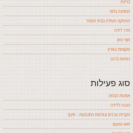
ריכה
מתנה בתור
פסקה פעילה בבית הספר
דר לידה
וף הים
קומות בארץ
סיעה ברכב
וג פעילות
מנות הבמה
כנה ללידה
קניית ערכים ונורמות התנהגות - חינוך
וש הטעם