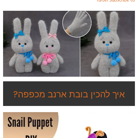
איך להכין בובת ארנב מכפפה?