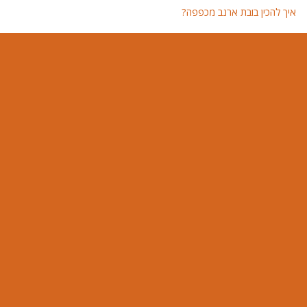
איך להכין בובת ארנב מכפפה?
איך 