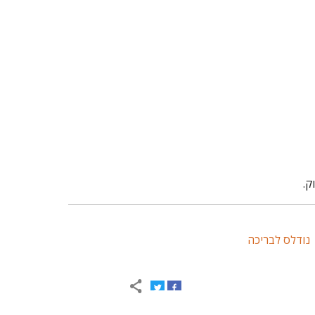
ק.
נודלס לבריכה
איך 
מת