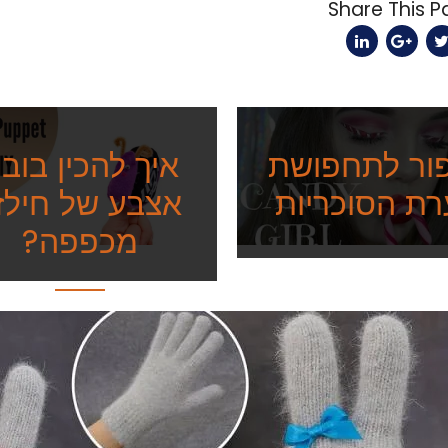
ור לתחפושת
איך להכין בוב
רת הסוכריות
אצבע של חילזו
מכפפה?