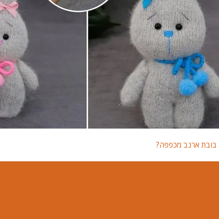
ן בובת ארנב מכפפה?