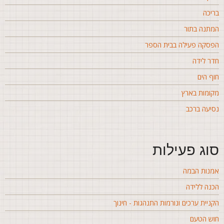
ריכה
מתנה בתור
פסקה פעילה בבית הספר
דר לידה
וף הים
קומות בארץ
סיעה ברכב
וג פעילות
מנות הבמה
כנה ללידה
קניית ערכים ונורמות התנהגות - חינוך
וש הטעם