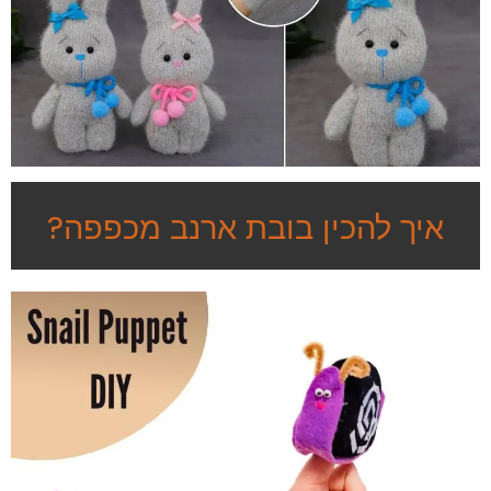
איך להכין בובת ארנב מכפפה?