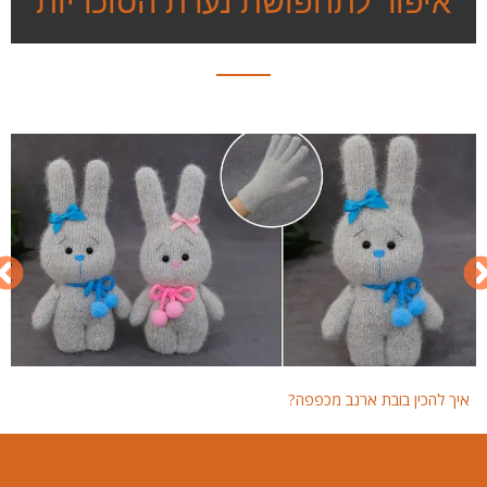
איפור לתחפושת נערת הסוכריות
איך להכין בובת ארנב מכפפה?
איך 