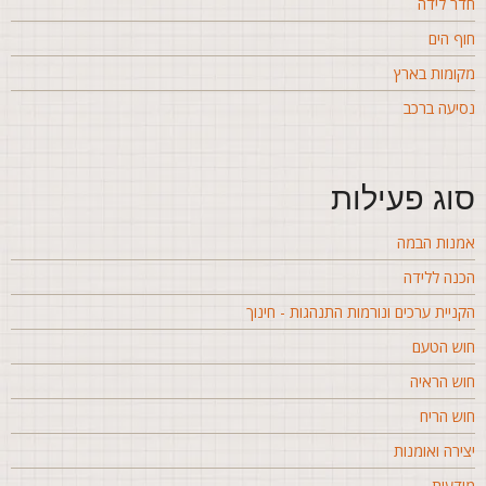
דר לידה
וף הים
קומות בארץ
סיעה ברכב
וג פעילות
מנות הבמה
כנה ללידה
קניית ערכים ונורמות התנהגות - חינוך
וש הטעם
וש הראיה
וש הריח
צירה ואומנות
ודעות