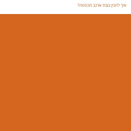
איך להכין בובת ארנב מכפפה?
איך 