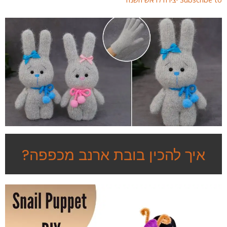
איך להכין בובת ארנב מכפפה?