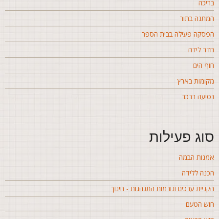
ריכה
מתנה בתור
פסקה פעילה בבית הספר
דר לידה
וף הים
קומות בארץ
סיעה ברכב
וג פעילות
מנות הבמה
כנה ללידה
קניית ערכים ונורמות התנהגות - חינוך
וש הטעם