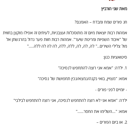
את שני הורביץ
ג פורים שמח ומבדח – האמנם?
מהות רבות יוצאות מיום זה מתוסכלות ועצבניות, לעיתים זה אפילו מוקצן בחווית
ל "איבוד השפיות ומריטת שיער". אמהות רבות חוות פער גדול בהרגשתן אל
ול צלילי השירים..." לה, לה, לה, ללה, ללה, לה לה לה ללה......"
יטואציות כגון:
התחפש לנסיכה"
מא: "מצויין, בואי נקנה/נמצא/נכין תחפושת של נסיכה"
 יומיים לפני פורים -
לדה: "אמא אני לא רוצה להתחפש לנסיכה, אני רוצה להתחפש לבילבי"
מא: "....השלימו את החסר......."
פורים –