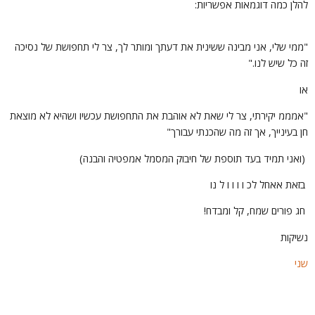
הלן כמה דוגמאות אפשריות:
ממי שלי, אני מבינה ששינית את דעתך ומותר לך, צר לי תחפושת של נסיכה
ה כל שיש לנו."
ו
אמממ יקירתי, צר לי שאת לא אוהבת את התחפושת עכשיו ושהיא לא מוצאת
ן בעינייך, אך זה מה שהכנתי עבורך"
ואני תמיד בעד תוספת של חיבוק המסמל אמפטיה והבנה)
זאת אאחל לכ ו ו ו ו ל נו
ג פורים שמח, קל ומבדח!
שיקות
ני