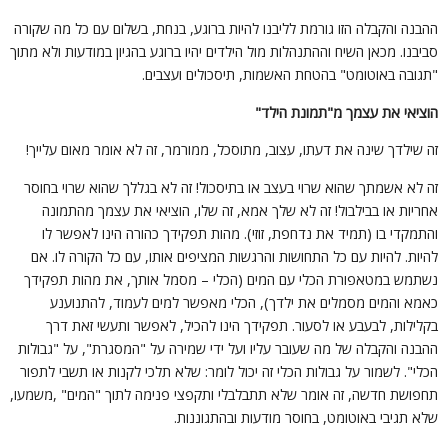
הבנה והקבלה הזו גורמת לליבנו להיות ברוגע, בנחת, בשלום עם כל מה שקורה
ביבנו. מכאן השיח וההתנהלות מול הילדים יהיו ברוגע בהגיון במודעות ולא מתוך
תגובה באוטומט" בהטחת האשמות, תיסכולים ועצבים.
וציאי את עצמך מ"תמונת הילד"
ה שילדך שינה את דעתו, עצוב, מתוסכל, ממורמר, זה לא אומר מאום עלייך!
ה לא אשמתך שהוא שרוי בעצב או בתיסכול! זה לא בגללך שהוא שרוי בחוסר
חריות או בבילבול! זה לא שלך אמא, זה שלו, הוציאי את עצמך מהתמונה
התמקדי בו (תמיד את נדחפת, זוזי). מהות תפקידך כהורה הינו לאפשר לו
היות. להיות עם כל התחושות והרגשות המציפים אותו, עם כל הקורה לו. אם
שתמש במטאפורת הכלי עם המים (הכלי – מסמל אותך, את מהות תפקידך
אמא והמים מסמלים את ילדך), הכלי מאפשר למים לעמוד, להתנוענע
קלילות, לבעבע או לסעור. תפקידך הינו להכיל, לאפשר ותעשי זאת דרך
הבנה והקבלה של מה שעובר עליו ועל ידי שמירה על "המסגרת", על "גבולות
כלי". לשמור על גבולות הכלי זה יכול לומר: שלא תלכי לקנות או תשבי לתפור
חפושת חדשה, זה אומר שלא תתבלבלי ותקפצי פנימה לתוך "המים" ,משמעו,
לא תגיבי באוטומט, בחוסר מודעות ובהתגוננות.