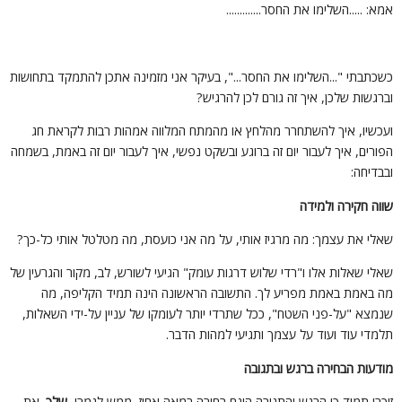
מא: .....השלימו את החסר.............
שכתבתי "...השלימו את החסר...", בעיקר אני מזמינה אתכן להתמקד בתחושות
ברגשות שלכן, איך זה גורם לכן להרגיש?
עכשיו, איך להשתחרר מהלחץ או מהמתח המלווה אמהות רבות לקראת חג
פורים, איך לעבור יום זה ברוגע ובשקט נפשי, איך לעבור יום זה באמת, בשמחה
בבדיחה:
ווה חקירה ולמידה
אלי את עצמך: מה מרגיז אותי, על מה אני כועסת, מה מטלטל אותי כל-כך?
אלי שאלות אלו ו"רדי שלוש דרגות עומק" הגיעי לשורש, לב, מקור והגרעין של
ה באמת באמת מפריע לך. התשובה הראשונה הינה תמיד הקליפה, מה
נמצא "על-פני השטח", ככל שתרדי יותר לעומקו של עניין על-ידי השאלות,
למדי עוד ועוד על עצמך ותגיעי למהות הדבר.
ודעות הבחירה ברגש ובתגובה
יכרי תמיד כי הרגש והתגובה הינם בחירה במאה אחוז, ממש לגמרי,
שלך
. את