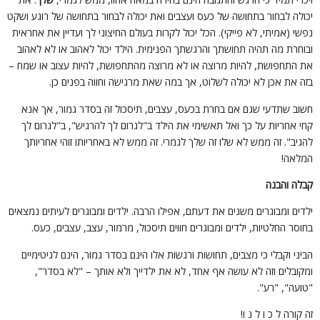
כולה לבחור בתחושה של כעס ועצבים ואת יכולה לבחור בתחושה של רוגע ושקט
פשי (אמיתי, לא פייקי). הכל יכול לקרות בעולם החיצוני לך ועדיין את אחראית
בוחרת מה תהיה תחושתך והרגשתך הפנימית. הילד יכול לאהוב או לא לאהוב
ת התחפושת, להיות מרוצה או לא מרוצה מהתחפושת, להיות עצוב או שמח –
זה את אכן לא יכולה לשלוט, אך במה שאת מרגישה וחווה בפנים כן.
שוב שתדעי שגם אם בחרת בכעס, עצבים, תיסכול זה בסדר גמור, אך אנא
חי אחריות על כך ואל תאשימי את הילד ב"לגרום לך להרגיש", ב"לגרום לך
הגיב". זה ממש לא שלו זה שלך לגמרי. זה ממש לא באחריותו זוהי אחריותך
מלאה!
בלה והבנה
לדים ומבוגרים משנים את דעתם, אפילו הרבה. ילדים ומבוגרים לעיתים נמצאים
חוסר החלטיות, ילדים ומבוגרים חווים תיסכול, מרמור, עצב, עצבים, כעס.
ביני וקבלי כי מצבים, תחושות ורגשות אלו הינם בסדר גמור, הינם לגיטימיים
מקובלים וזה לא עושה אף אחד, לא את ילדייך ולא אותך – "לא בסדר",
טועה", "רע".
ה קורה ל כ ו ל נ ו!