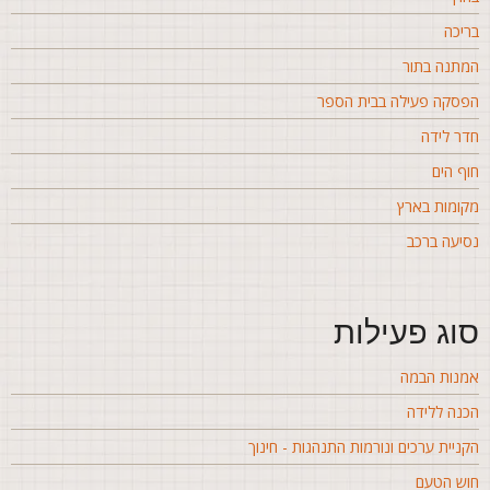
ריכה
מתנה בתור
פסקה פעילה בבית הספר
דר לידה
וף הים
קומות בארץ
סיעה ברכב
וג פעילות
מנות הבמה
כנה ללידה
קניית ערכים ונורמות התנהגות - חינוך
וש הטעם