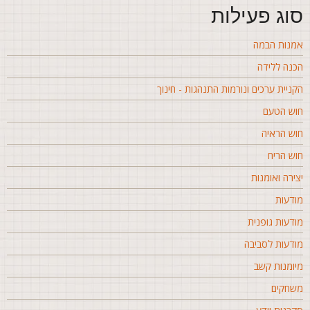
וג פעילות
מנות הבמה
כנה ללידה
קניית ערכים ונורמות התנהגות - חינוך
וש הטעם
וש הראיה
וש הריח
צירה ואומנות
ודעות
ודעות גופנית
ודעות לסביבה
יומנות קשב
שחקים