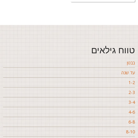
ווח גילאים
בטן
ד שנה
1-
2-
3-
4-
6-
8-1