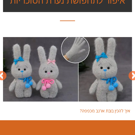
איפור לתחפושת נערת הסוכריות
איך להכין בובת ארנב מכפפה?
איך 