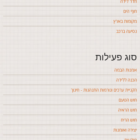
דר לידה
וף הים
קומות בארץ
סיעה ברכב
וג פעילות
מנות הבמה
כנה ללידה
קניית ערכים ונורמות התנהגות - חינוך
וש הטעם
וש הראיה
וש הריח
צירה ואומנות
ודעות