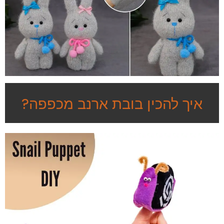
איך להכין בובת ארנב מכפפה?