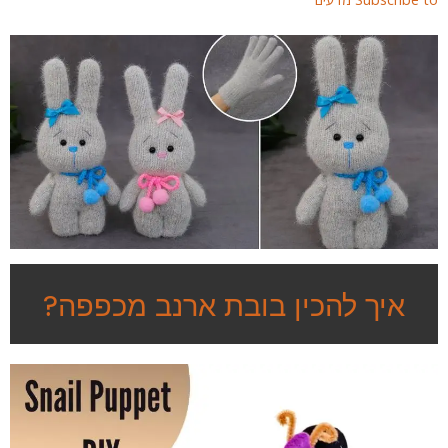
איך להכין בובת ארנב מכפפה?