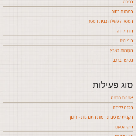
ריכה
מתנה בתור
פסקה פעילה בבית הספר
דר לידה
וף הים
קומות בארץ
סיעה ברכב
וג פעילות
מנות הבמה
כנה ללידה
קניית ערכים ונורמות התנהגות - חינוך
וש הטעם