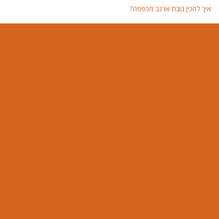
איך להכין בובת ארנב מכפפה?
איך 