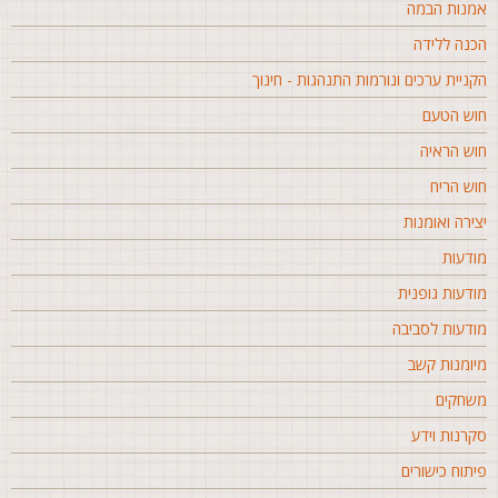
מנות הבמה
כנה ללידה
קניית ערכים ונורמות התנהגות - חינוך
וש הטעם
וש הראיה
וש הריח
צירה ואומנות
ודעות
ודעות גופנית
ודעות לסביבה
יומנות קשב
שחקים
קרנות וידע
יתוח כישורים