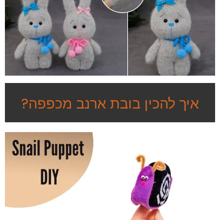
איך להכין בובת ארנב מכפפה?