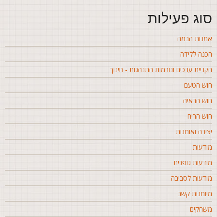
וג פעילות
מנות הבמה
כנה ללידה
קניית ערכים ונורמות התנהגות - חינוך
וש הטעם
וש הראיה
וש הריח
צירה ואומנות
ודעות
ודעות גופנית
ודעות לסביבה
יומנות קשב
שחקים