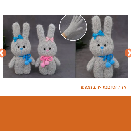
איך להכין בובת ארנב מכפפה?
איך 