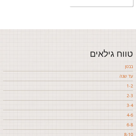
ווח גילאים
בטן
ד שנה
1-
2-
3-
4-
6-
8-1